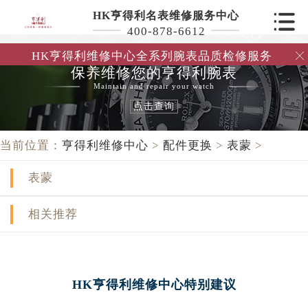
HK亨得利名表维修服务中心
400-878-6612
HK亨得利维修中心全系列腕表品质检修服务

保养维修您的亨得利腕表
Maintain and repair your watch
点击查询
当前位置：
亨得利维修中心
>
配件更换
>
表蒙
>
表蒙
相关推荐
HK亨得利维修中心特别建议