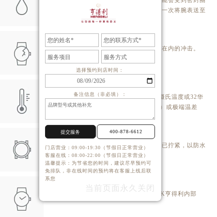
老化或意外撞击的影响。我们建议您每年一次将腕表送至
HK亨得利名表维修中心检验防水功能。
冲击
避免让您的腕表承受包括温度的突然变化在内的冲击。
选择预约到店时间：
温度
备注信息（非必填）：
避免让您的腕表暴露于极端温度（低于0摄氏温度或32华
氏温度，高于60摄氏温度或140华氏温度）或极端温差
下。
400-878-6612
提交服务
旋入式表冠
在您的腕表沉浸在水中之前，请确定表冠已拧紧，以防水
门店营业：09:00-19:30（节假日正常营业）
渗入HK亨得利内部。
客服在线：08:00-22:00（节假日正常营业）
温馨提示：为节省您的时间，建议尽早预约可
免排队，非在线时间的预约将在客服上线后联
系您
非旋入式表冠
当前页面永久关闭
务必将表冠按回正常位置，以防水渗入HK亨得利内部